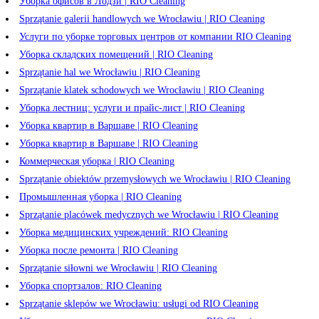
Уборка офисов в Лодзи | RIO Cleaning
Sprzątanie galerii handlowych we Wrocławiu | RIO Cleaning
Услуги по уборке торговых центров от компании RIO Cleaning
Уборка складских помещений | RIO Cleaning
Sprzątanie hal we Wrocławiu | RIO Cleaning
Sprzątanie klatek schodowych we Wrocławiu | RIO Cleaning
Уборка лестниц: услуги и прайс-лист | RIO Cleaning
Уборка квартир в Варшаве | RIO Cleaning
Уборка квартир в Варшаве | RIO Cleaning
Коммерческая уборка | RIO Cleaning
Sprzątanie obiektów przemysłowych we Wrocławiu | RIO Cleaning
Промышленная уборка | RIO Cleaning
Sprzątanie placówek medycznych we Wrocławiu | RIO Cleaning
Уборка медицинских учреждений: RIO Cleaning
Уборка после ремонта | RIO Cleaning
Sprzątanie siłowni we Wrocławiu | RIO Cleaning
Уборка спортзалов: RIO Cleaning
Sprzątanie sklepów we Wrocławiu: usługi od RIO Cleaning