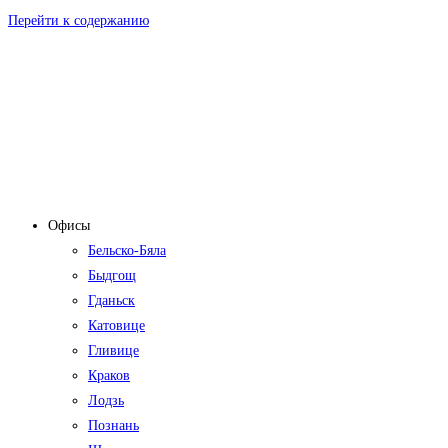
Перейти к содержанию
Офисы
Бельско-Бяла
Быдгощ
Гданьск
Катовице
Гливице
Краков
Лодзь
Познань