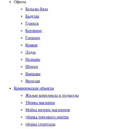
Офисы
Бельско-Бяла
Быдгощ
Гданьск
Катовице
Гливице
Краков
Лодзь
Познань
Щецин
Варшава
Вроцлав
Коммерческие объекты
Жилые комплексы и подъезды
Уборка магазина
Мойка витрин магазинов
уборка торгового центра
уборка спортзала