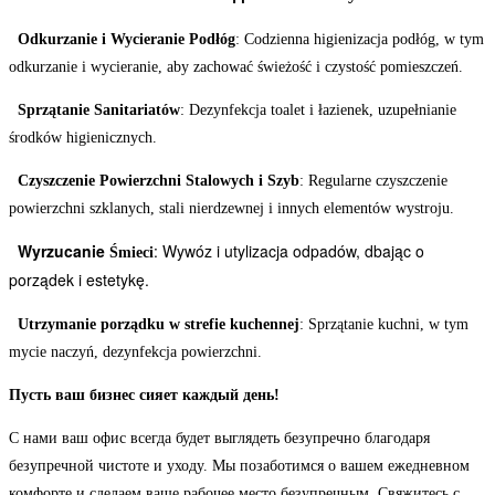
Odkurzanie i Wycieranie Podłóg
: Codzienna higienizacja podłóg, w tym
odkurzanie i wycieranie, aby zachować świeżość i czystość pomieszczeń.
Sprzątanie Sanitariatów
: Dezynfekcja toalet i łazienek, uzupełnianie
środków higienicznych.
Czyszczenie Powierzchni Stalowych i Szyb
: Regularne czyszczenie
powierzchni szklanych, stali nierdzewnej i innych elementów wystroju.
Wyrzucanie
: Wywóz i utylizacja odpadów, dbając o
Śmieci
porządek i estetykę.
Utrzymanie porządku w strefie kuchennej
: Sprzątanie kuchni, w tym
mycie naczyń, dezynfekcja powierzchni.
Пусть ваш бизнес сияет каждый день!
С нами ваш офис всегда будет выглядеть безупречно благодаря
безупречной чистоте и уходу. Мы позаботимся о вашем ежедневном
комфорте и сделаем ваше рабочее место безупречным. Свяжитесь с