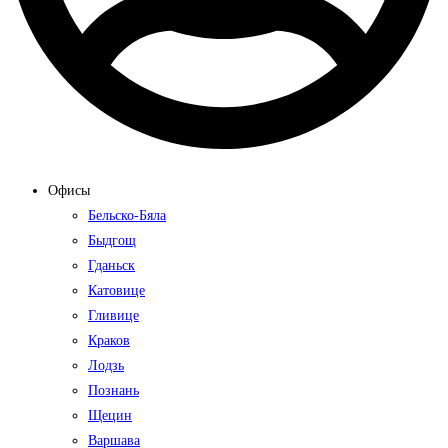
Офисы
Бельско-Бяла
Быдгощ
Гданьск
Катовице
Гливице
Краков
Лодзь
Познань
Щецин
Варшава