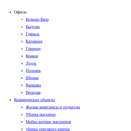
Офисы
Бельско-Бяла
Быдгощ
Гданьск
Катовице
Гливице
Краков
Лодзь
Познань
Щецин
Варшава
Вроцлав
Коммерческие объекты
Жилые комплексы и подъезды
Уборка магазина
Мойка витрин магазинов
уборка торгового центра