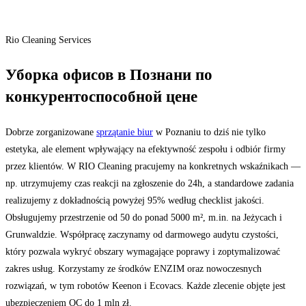
Rio Cleaning Services
Уборка офисов в Познани по
конкурентоспособной цене
Dobrze zorganizowane
sprzątanie biur
w Poznaniu to dziś nie tylko
estetyka, ale element wpływający na efektywność zespołu i odbiór firmy
przez klientów. W RIO Cleaning pracujemy na konkretnych wskaźnikach —
np. utrzymujemy czas reakcji na zgłoszenie do 24h, a standardowe zadania
realizujemy z dokładnością powyżej 95% według checklist jakości.
Obsługujemy przestrzenie od 50 do ponad 5000 m², m.in. na Jeżycach i
Grunwaldzie. Współpracę zaczynamy od darmowego audytu czystości,
który pozwala wykryć obszary wymagające poprawy i zoptymalizować
zakres usług. Korzystamy ze środków ENZIM oraz nowoczesnych
rozwiązań, w tym robotów Keenon i Ecovacs. Każde zlecenie objęte jest
ubezpieczeniem OC do 1 mln zł.