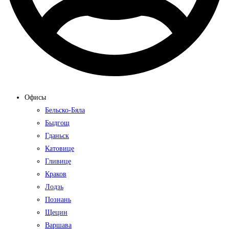
Офисы
Бельско-Бяла
Быдгощ
Гданьск
Катовице
Гливице
Краков
Лодзь
Познань
Щецин
Варшава