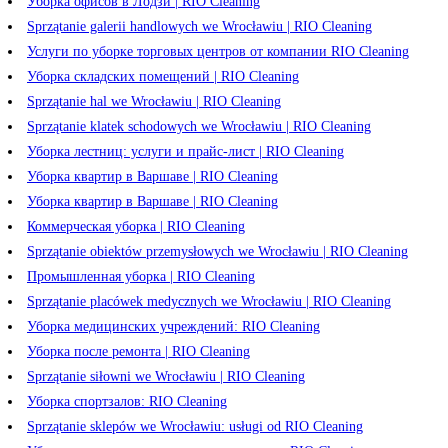
Уборка офисов в Лодзи | RIO Cleaning
Sprzątanie galerii handlowych we Wrocławiu | RIO Cleaning
Услуги по уборке торговых центров от компании RIO Cleaning
Уборка складских помещений | RIO Cleaning
Sprzątanie hal we Wrocławiu | RIO Cleaning
Sprzątanie klatek schodowych we Wrocławiu | RIO Cleaning
Уборка лестниц: услуги и прайс-лист | RIO Cleaning
Уборка квартир в Варшаве | RIO Cleaning
Уборка квартир в Варшаве | RIO Cleaning
Коммерческая уборка | RIO Cleaning
Sprzątanie obiektów przemysłowych we Wrocławiu | RIO Cleaning
Промышленная уборка | RIO Cleaning
Sprzątanie placówek medycznych we Wrocławiu | RIO Cleaning
Уборка медицинских учреждений: RIO Cleaning
Уборка после ремонта | RIO Cleaning
Sprzątanie siłowni we Wrocławiu | RIO Cleaning
Уборка спортзалов: RIO Cleaning
Sprzątanie sklepów we Wrocławiu: usługi od RIO Cleaning