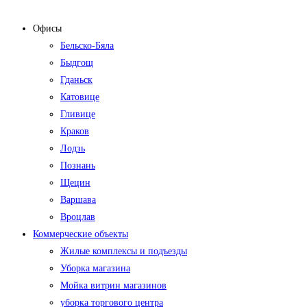
Офисы
Бельско-Бяла
Быдгощ
Гданьск
Катовице
Гливице
Краков
Лодзь
Познань
Щецин
Варшава
Вроцлав
Коммерческие объекты
Жилые комплексы и подъезды
Уборка магазина
Мойка витрин магазинов
уборка торгового центра