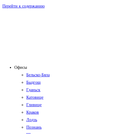
Перейти к содержанию
Офисы
Бельско-Бяла
Быдгощ
Гданьск
Катовице
Гливице
Краков
Лодзь
Познань