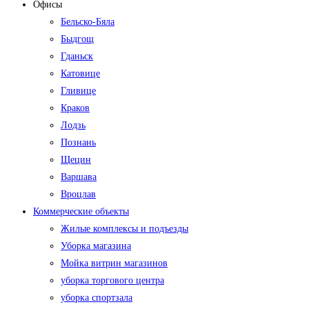
Офисы
Бельско-Бяла
Быдгощ
Гданьск
Катовице
Гливице
Краков
Лодзь
Познань
Щецин
Варшава
Вроцлав
Коммерческие объекты
Жилые комплексы и подъезды
Уборка магазина
Мойка витрин магазинов
уборка торгового центра
уборка спортзала