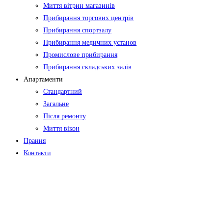
Миття вітрин магазинів
Прибирання торгових центрів
Прибирання спортзалу
Прибирання медичних установ
Промислове прибирання
Прибирання складських залів
Апартаменти
Стандартний
Загальне
Після ремонту
Миття вікон
Прання
Контакти