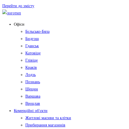
Перейти до змісту
Офіси
Бєльсько-Бяла
Бидгощ
Гданськ
Катовіце
Глівіце
Краків
Лодзь
Познань
Щецин
Варшава
Вроцлав
Комерційні об'єкти
Житлові масиви та клітки
Прибирання магазинів