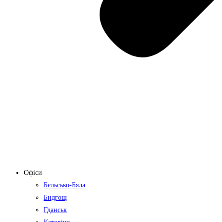
Офіси
Бєльсько-Бяла
Бидгощ
Гданськ