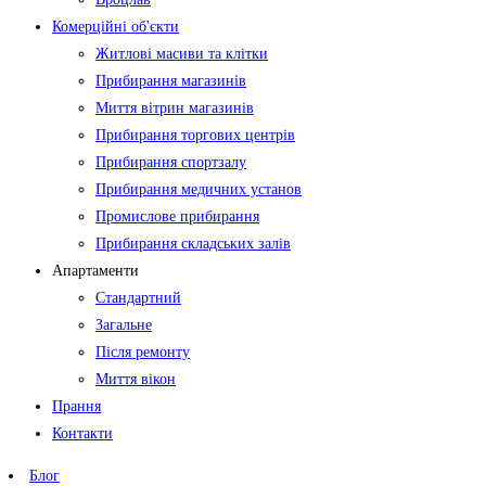
Комерційні об'єкти
Житлові масиви та клітки
Прибирання магазинів
Миття вітрин магазинів
Прибирання торгових центрів
Прибирання спортзалу
Прибирання медичних установ
Промислове прибирання
Прибирання складських залів
Апартаменти
Стандартний
Загальне
Після ремонту
Миття вікон
Прання
Контакти
Блог