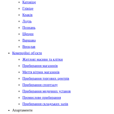
Катовіце
Глівіце
Краків
Лодзь
Познань
Щецин
Варшава
Вроцлав
Комерційні об'єкти
Житлові масиви та клітки
Прибирання магазинів
Миття вітрин магазинів
Прибирання торгових центрів
Прибирання спортзалу
Прибирання медичних установ
Промислове прибирання
Прибирання складських залів
Апартаменти