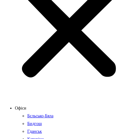
Офіси
Бєльсько-Бяла
Бидгощ
Гданськ