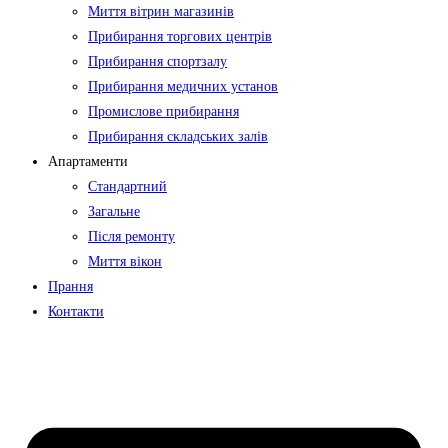
Миття вітрин магазинів
Прибирання торгових центрів
Прибирання спортзалу
Прибирання медичних установ
Промислове прибирання
Прибирання складських залів
Апартаменти
Стандартний
Загальне
Після ремонту
Миття вікон
Прання
Контакти