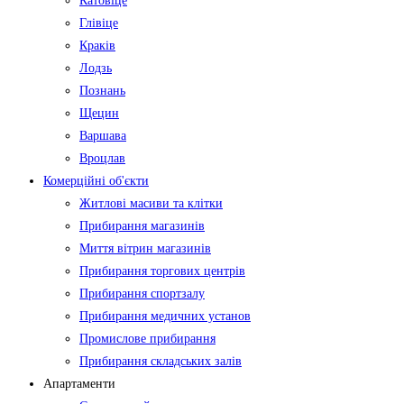
Катовіце
Глівіце
Краків
Лодзь
Познань
Щецин
Варшава
Вроцлав
Комерційні об'єкти
Житлові масиви та клітки
Прибирання магазинів
Миття вітрин магазинів
Прибирання торгових центрів
Прибирання спортзалу
Прибирання медичних установ
Промислове прибирання
Прибирання складських залів
Апартаменти