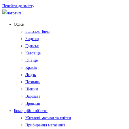
Перейти до змісту
Офіси
Бєльсько-Бяла
Бидгощ
Гданськ
Катовіце
Глівіце
Краків
Лодзь
Познань
Щецин
Варшава
Вроцлав
Комерційні об'єкти
Житлові масиви та клітки
Прибирання магазинів