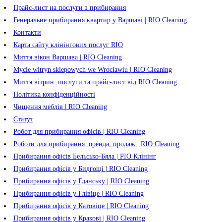
Прайс-лист на послуги з прибирання
Генеральне прибирання квартир у Варшаві | RIO Cleaning
Контакти
Карта сайту клінінгових послуг RIO
Миття вікон Варшава | RIO Cleaning
Mycie witryn sklepowych we Wrocławiu | RIO Cleaning
Миття вітрин: послуги та прайс-лист від RIO Cleaning
Політика конфіденційності
Чищення меблів | RIO Cleaning
Статут
Робот для прибирання офісів | RIO Cleaning
Роботи для прибирання: оренда, продаж | RIO Cleaning
Прибирання офісів Бельсько-Бяла | РІО Клінінг
Прибирання офісів у Бидгощі | RIO Cleaning
Прибирання офісів у Гданську | RIO Cleaning
Прибирання офісів у Глівіце | RIO Cleaning
Прибирання офісів у Катовіце | RIO Cleaning
Прибирання офісів у Кракові | RIO Cleaning