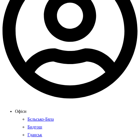
Офіси
Бєльсько-Бяла
Бидгощ
Гданськ