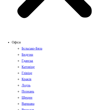
Офіси
Бєльсько-Бяла
Бидгощ
Гданськ
Катовіце
Глівіце
Краків
Лодзь
Познань
Щецин
Варшава
Вроцлав